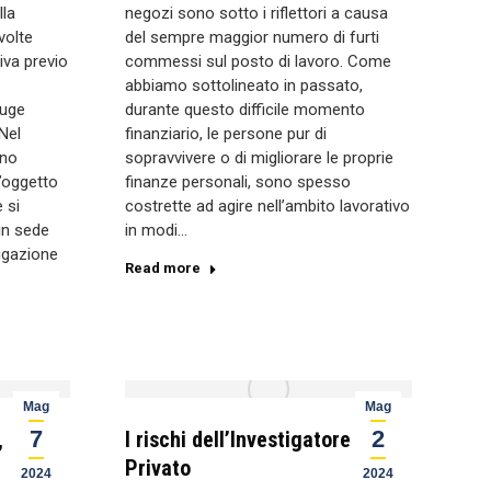
lla
negozi sono sotto i riflettori a causa
volte
del sempre maggior numero di furti
iva previo
commessi sul posto di lavoro. Come
abbiamo sottolineato in passato,
iuge
durante questo difficile momento
 Nel
finanziario, le persone pur di
ono
sopravvivere o di migliorare le proprie
l’oggetto
finanze personali, sono spesso
e si
costrette ad agire nell’ambito lavorativo
 in sede
in modi…
tigazione
Read more
Mag
Mag
7
2
,
I rischi dell’Investigatore
Privato
2024
2024