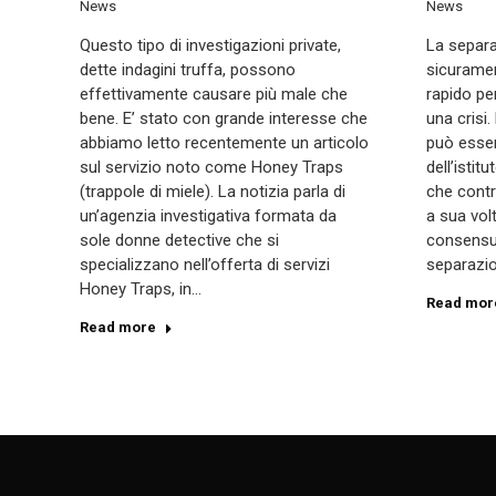
News
News
Questo tipo di investigazioni private,
La separa
dette indagini truffa, possono
sicuramen
effettivamente causare più male che
rapido pe
bene. E’ stato con grande interesse che
una crisi.
abbiamo letto recentemente un articolo
può esser
sul servizio noto come Honey Traps
dell’istit
(trappole di miele). La notizia parla di
che contr
un’agenzia investigativa formata da
a sua volt
sole donne detective che si
consensual
specializzano nell’offerta di servizi
separazio
Honey Traps, in…
Read mor
Read more