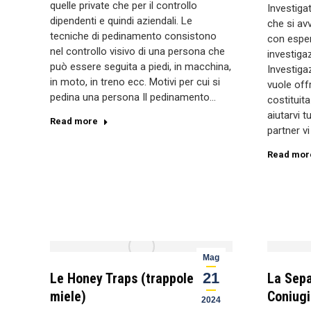
quelle private che per il controllo
Investigat
dipendenti e quindi aziendali. Le
che si avv
tecniche di pedinamento consistono
con esper
nel controllo visivo di una persona che
investiga
può essere seguita a piedi, in macchina,
Investigaz
in moto, in treno ecc. Motivi per cui si
vuole offr
pedina una persona Il pedinamento…
costituit
aiutarvi tu
Read more
partner v
Read mor
Mag
21
Le Honey Traps (trappole al
La Sepa
miele)
Coniugi
2024