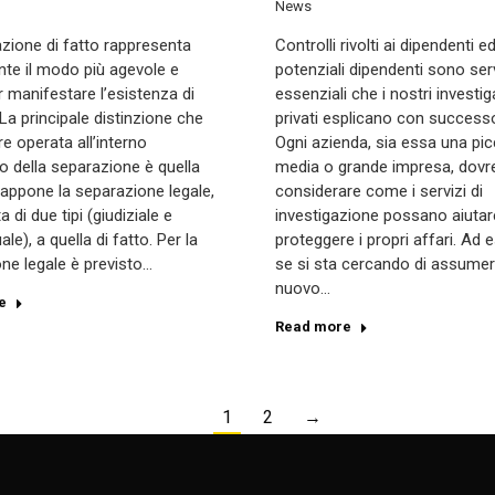
News
zione di fatto rappresenta
Controlli rivolti ai dipendenti e
te il modo più agevole e
potenziali dipendenti sono serv
r manifestare l’esistenza di
essenziali che i nostri investig
 La principale distinzione che
privati esplicano con successo
e operata all’interno
Ogni azienda, sia essa una pic
uto della separazione è quella
media o grande impresa, dovr
appone la separazione legale,
considerare come i servizi di
a di due tipi (giudiziale e
investigazione possano aiutar
e), a quella di fatto. Per la
proteggere i propri affari. Ad 
ne legale è previsto…
se si sta cercando di assumer
nuovo…
e
Read more
1
2
→