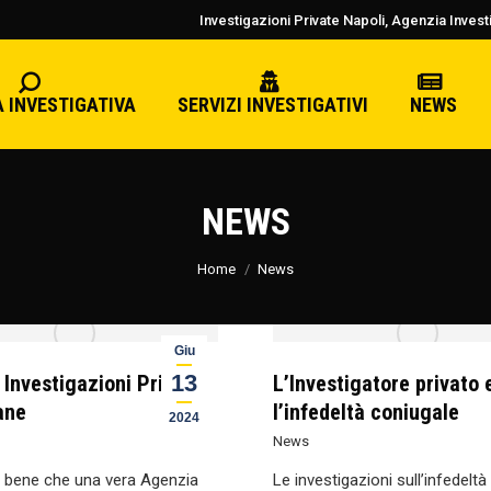
Investigazioni Private Napoli, Agenzia Investi
 INVESTIGATIVA
SERVIZI INVESTIGATIVI
NEWS
NEWS
Tu sei qui:
Home
News
Giu
13
 Investigazioni Private
L’Investigatore privato 
ane
l’infedeltà coniugale
2024
News
 bene che una vera Agenzia
Le investigazioni sull’infedeltà