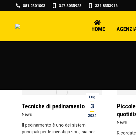
081.2301003
347.3035928
331.8353916
HOME
AGENZIA
Lug
3
Tecniche di pedinamento
Piccole
quotidi
News
2024
News
Il pedinamento è uno dei sistemi
principali per le investigazioni, sia per
Ricordate