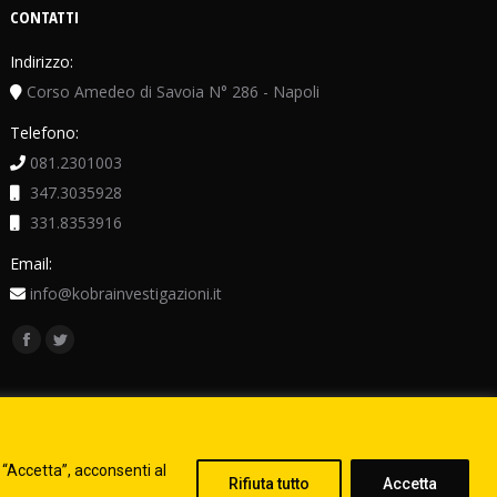
CONTATTI
Indirizzo:
Corso Amedeo di Savoia N° 286 - Napoli
Telefono:
081.2301003
347.3035928
331.8353916
Email:
info@kobrainvestigazioni.it
Ci puoi trovare su:
Facebook
Twitter
page
page
opens
opens
in
in
new
new
o “Accetta”, acconsenti al
Rifiuta tutto
Accetta
window
window