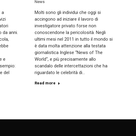
News
d a
Molti sono gli individui che oggi si
izi
accingono ad iniziare il lavoro di
atori
investigatore privato forse non
 da anni.
conoscendone la pericolosità. Negli
cola,
ultimi mesi nel 2011 in tutto il mondo si
ebbe
è data molta attenzione alla testata
giornalistica Inglese “News of The
e e
World“, e più precisamente allo
esempio:
scandalo delle intercettazioni che ha
e del
riguardato le celebrità di…
Read more