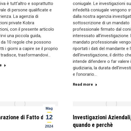
iva è tutt’altro e soprattutto
coniugale. Le investigazioni su
ale di persone qualificate e
infedeltà coniugale vengono s
ienza. La agenzia di
dalla nostra agenzia investigat
zioni private Kobra
sottoscrizione di un mandato
ioni, con il presente articolo
professionale firmato dal con
irvi una piccola guida,
interessato all’investigazione.
a da 10 regole che possono
mandato professionale veng
tti i giorni a capire se il proprio
riportati i dati del mandante e 
i tradisce, trasformandovi…
dell’investigazione, il diritto ch
intende difendere o far valere
e
giudiziaria, la durata dell’inves
e l’onorario…
Read more
Mag
12
razione di Fatto dei
Investigazioni Aziendali
quando e perchè
2024