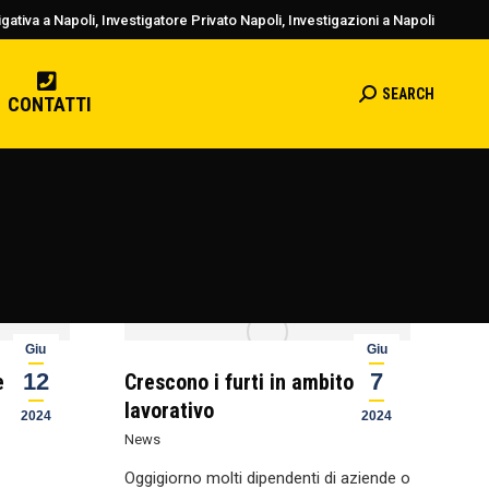
gativa a Napoli, Investigatore Privato Napoli, Investigazioni a Napoli
SEARCH
Cerca:
CONTATTI
Giu
Giu
12
7
e
Crescono i furti in ambito
lavorativo
2024
2024
News
Oggigiorno molti dipendenti di aziende o